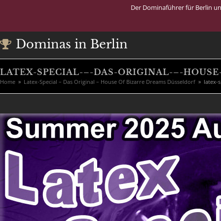
Der Dominaführer für Berlin u
Dominas in Berlin
LATEX-SPECIAL-–-DAS-ORIGINAL-–-HOUS
Home
»
Latex-Special – Das Original – House Of Bizarre Dreams Düsseldorf
»
latex-