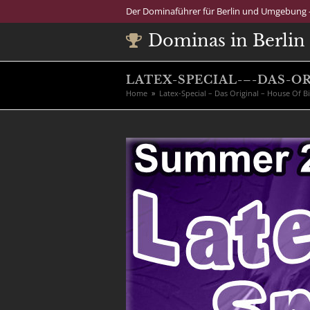
Der Dominaführer für Berlin und Umgebung -
Dominas in Berlin
LATEX-SPECIAL-–-DAS-O
Home
»
Latex-Special – Das Original – House Of 