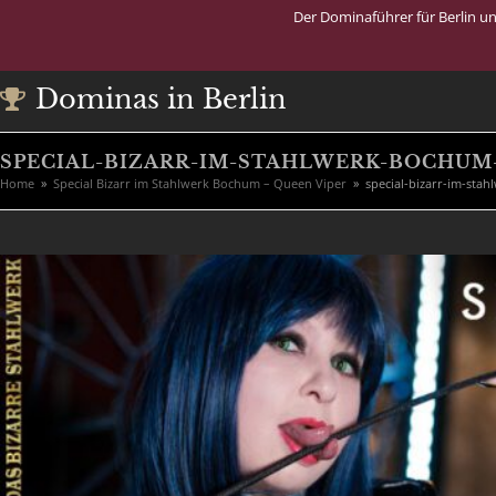
Der Dominaführer für Berlin u
Dominas in Berlin
SPECIAL-BIZARR-IM-STAHLWERK-BOCHUM
Home
»
Special Bizarr im Stahlwerk Bochum – Queen Viper
»
special-bizarr-im-sta